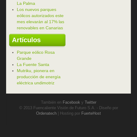
La Palma
Los nuevos parques
eólicos autorizados este
mes elevarán al 17% las
renovables en Canarias
Artículos
Parque eólico Rosa
Grande
La Fuente Santa
Mutriku, pionera en
producción de energía
eléctrica undimotriz
También en
Facebook
y
Twitter
© 2013 Fuencaliente Visión de Futuro S.A. - Diseño por
Ordenatech
| Hosting por
FuerteHost